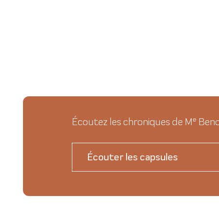
e
Écoutez les chroniques de M
Benoi
Écouter les capsules