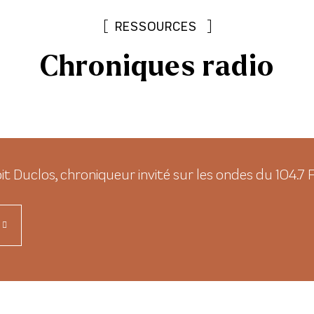
[
]
RESSOURCES
Chroniques radio
t Duclos, chroniqueur invité sur les ondes du 104.7