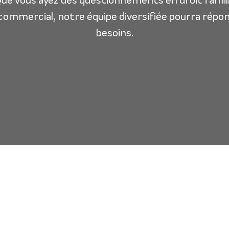
 Que vous ayez des questionnements en droit fami
 commercial, notre équipe diversifiée pourra répon
besoins.