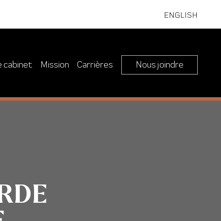
ENGLISH
e cabinet
Mission
Carrières
Nous joindre
RDE
E