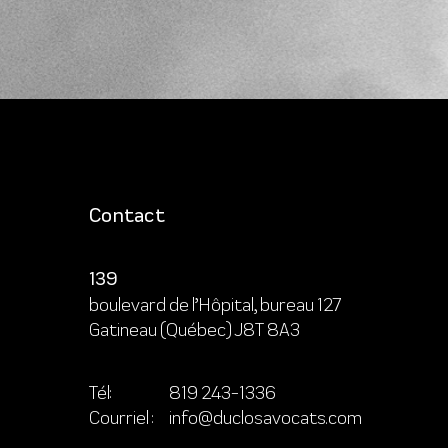
Contact
139
boulevard de l’Hôpital, bureau 127
Gatineau (Québec) J8T 8A3
Tél:
819 243-1336
Courriel :
info@duclosavocats.com