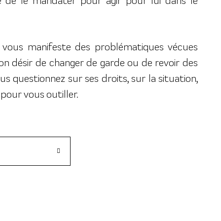
té de le mandater pour agir pour lui dans le
nt vous manifeste des problématiques vécues
son désir de changer de garde ou de revoir des
s questionnez sur ses droits, sur la situation,
pour vous outiller.