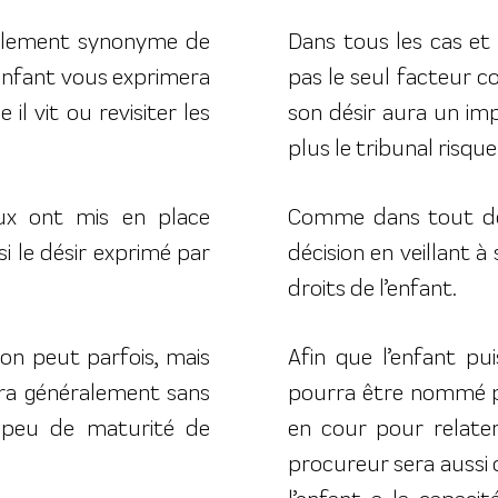
ralement synonyme de
Dans tous les cas et 
enfant vous exprimera
pas le seul facteur co
il vit ou revisiter les
son désir aura un impa
plus le tribunal risqu
aux ont mis en place
Comme dans tout dos
i le désir exprimé par
décision en veillant à
droits de l’enfant.
on peut parfois, mais
Afin que l’enfant pu
sera généralement sans
pourra être nommé pou
e peu de maturité de
en cour pour relater 
procureur sera aussi c