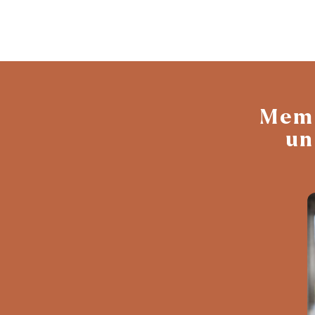
Memb
un