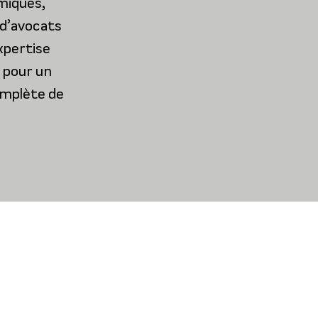
miques,
 d’avocats
xpertise
t pour un
omplète de