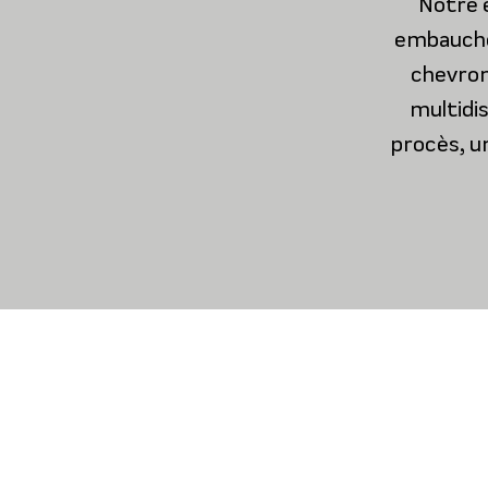
Notre 
embauchés
chevron
multidis
procès, u