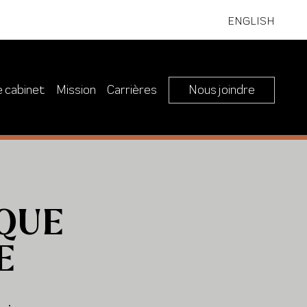
ENGLISH
e cabinet
Mission
Carrières
Nous joindre
QUE
E