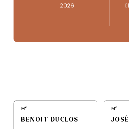
2026
(
e
e
M
M
BENOIT DUCLOS
JOS