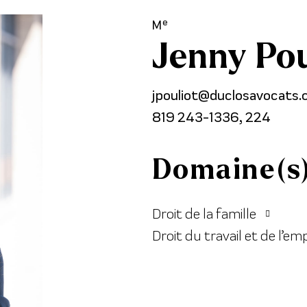
e
M
Jenny Pou
jpouliot@duclosavocats
819 243-1336
, 224
Domaine(s)
Droit de la famille
Droit du travail et de l’emp