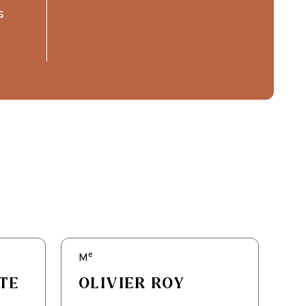
s
e
e
M
M
TE
OLIVIER ROY
P